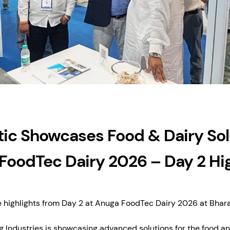
ic Showcases Food & Dairy Solu
FoodTec Dairy 2026 – Day 2 Hig
re highlights from Day 2 at Anuga FoodTec Dairy 2026 at Bh
 Industries is showcasing advanced solutions for the food a