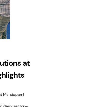
tions at
hlights
arat Mandapam!
nd dairy sector—