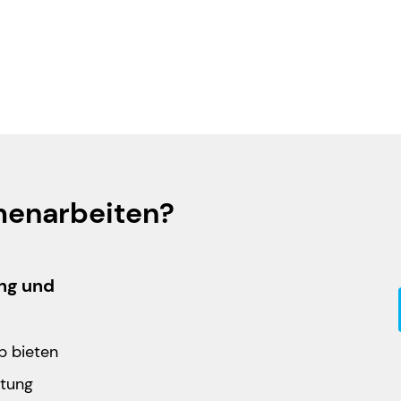
Artikel lesen
June 2, 2026
enarbeiten?
ung und
p bieten
itung