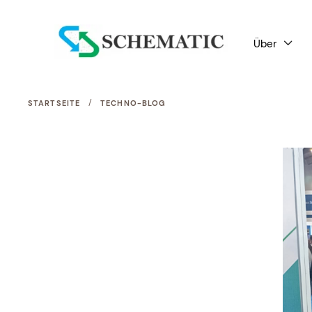
Über

/
STARTSEITE
TECHNO-BLOG