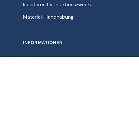
Isolatoren für Injektionszwecke
Material-Handhabung
INFORMATIONEN
Kontakt
Arbeiten Sie mit uns
Blog und Nachrichten
Herunterladen
Schematische Lösungen für - Pharmazeutika | Bulk-
Arzneimittel | Chemikalien | Lebensmittel | Getränke |
Biopharmazeutika | Agrochemikalien | Feinchemikalien