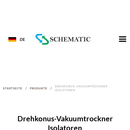
DE
DREHKONUS-VAKUUMTROCKNER
/
/
STARTSEITE
PRODUKTE
ISOLATOREN
Drehkonus-Vakuumtrockner
Isolatoren