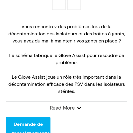
Vous rencontrez des problèmes lors de la
décontamination des isolateurs et des boîtes à gants,
vous avez du mal à maintenir vos gants en place ?
Le schéma fabrique le Glove Assist pour résoudre ce
problème.
Le Glove Assist joue un rôle très important dans la
décontamination efficace des PSV dans les isolateurs
stériles.
Personnalisé pour s'adapter à votre port de gants, le
Read More
Glove Assist de Schematic est facile à manipuler et
garantit l'absence d'angles morts dans le processus de
Demande de
décontamination des gants.