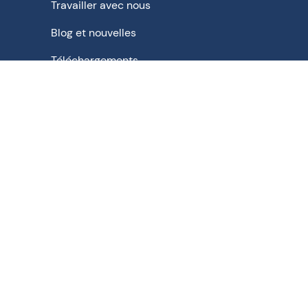
Travailler avec nous
Blog et nouvelles
Téléchargements
Solutions schématiques pour - Pharmaceutique |
Médicaments en vrac | Chimie | Alimentation |
Boissons | Biopharmaceutique | Agrochimie | Chimie
fine | Biochimie | Nucléaire
Politique de confidentialité
Conditions d'utilisation
Conditions d'utilisation
Politique en matière de cookies